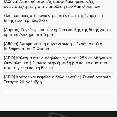
[Αθήνα] Λευτεριά στους/ις προφυλακισμένους/ες
αγωνιστές/τριες για την υπόθεση των Αμπελοκήπων
Όλοι και όλες στη συγκέντρωση εν όψει της έναρξης της
δίκης των Τεμπών, 23/3
[Λάρισα] Συγκέντρωση την ημέρα έναρξης της δίκης για το
κρατικό έγκλημα στα Τέμπη
[Αθήνα] Αντιφασιστική συγκέντρωση|12χρόνια απ'τη
δολοφονία του Π.Φύσσα
[ΑΠΟ] Κάλεσμα στις διαδηλώσεις για την 25Ν σε Αθήνα και
Θεσσαλονίκη | Ενάντια στην έμφυλη βια και το σύστημα
που τη γεννά και τη θρέφει
[ΑΠΟ] Κράτος και κεφάλαιο δολοφονούν | Γενική Απεργία
Τετάρτη 20 Νοέμβρη