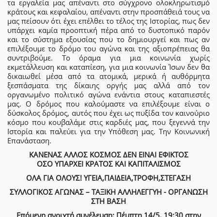
τα εργαλεία μας απέναντι στο σύγχρονο ολοκληρωτισμό
κράτους και κεφαλαίου, απέναντι στην προσπάθειά τους να
μας πείσουν ότι έχει επέλθει το τέλος της Ιστορίας, πως δεν
υπάρχει καμία προοπτική πέρα από το δυστοπικό παρόν
και το σύστημα εξουσίας που το δημιουργεί και πως αν
επιλέξουμε το δρόμο του αγώνα και της αξιοπρέπειας θα
συντριβούμε. Το όραμα για μια κοινωνία χωρίς
εκμετάλλευση και καταπίεση, για μια κοινωνία Ίσων δεν θα
δικαιωθεί μέσα από τα ατομικά, μερικά ή αυθόρμητα
ξεσπάσματα της δίκαιης οργής μας αλλά από τον
οργανωμένο πολιτικό αγώνα ενάντια στους καταπιεστές
μας. Ο δρόμος που καλούμαστε να επιλέξουμε είναι ο
δύσκολος δρόμος, αυτός που έχει ως πυξίδα τον καινούριο
κόσμο που κουβαλάμε στις καρδιές μας, που ξεγεννά την
Ιστορία και παλεύει για την Υπόθεση μας. Την Κοινωνική
Επανάσταση.
ΚΑΝΕΝΑΣ ΑΛΛΟΣ ΚΟΣΜΟΣ ΔΕΝ ΕΙΝΑΙ ΕΦΙΚΤΟΣ
ΟΣΟ ΥΠΑΡΧΕΙ ΚΡΑΤΟΣ ΚΑΙ ΚΑΠΙΤΑΛΙΣΜΟΣ
ΟΛΑ ΓΙΑ ΟΛΟΥΣ! ΥΓΕΙΑ,ΠΑΙΔΕΙΑ,ΤΡΟΦΗ,ΣΤΕΓΑΣΗ
ΣΥΛΛΟΓΙΚΟΣ ΑΓΩΝΑΣ – ΤΑΞΙΚΗ ΑΛΛΗΛΕΓΓΥΗ - ΟΡΓΑΝΩΣΗ
ΣΤΗ ΒΑΣΗ
Επόμενη ανοιχτή συνέλευση: Πέμπτη 14/5, 19:30 στην