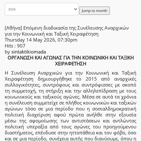
Jump to month
[Αθήνα] Επόμενη διαδικασία της Συνέλευσης Αναρχικών
για την Κοινωνική και Ταξική Χειραφέτηση
Thursday 14 May 2026, 07:30pm
Hits
: 907
by
sintaktikiomada
ΟΡΓΑΝΩΣΗ ΚΑΙ ΑΓΩΝΑΣ ΓΙΑ ΤΗΝ ΚΟΙΝΩΝΙΚΗ ΚΑΙ ΤΑΞΙΚΗ
ΧΕΙΡΑΦΕΤΗΣΗ
Η Συνέλευση Αναρχικών για την Κοινωνική και Ταξική
Χειραφέτηση δημιουργήθηκε το 2015 από αναρχικές
συλλογικότητες, συντρόφους και συντρόφισσες με σκοπό
τη συμμετοχή, τη στήριξη και την αλληλεπίδραση με τους
κοινωνικούς και ταξικούς αγώνες. Μέσα σε αυτά τα χρόνια
η συνέλευση συμμετείχε σε πλήθος κοινωνικών και ταξικών
αγώνων τόσο σε μια περίοδο που η σοσιαλδημοκρατική
πολιτική διαχείριση αφού πρώτα ανήλθε στην εξουσία
μέσω της αφομοίωσης των αντιστάσεων και αντλώντας
πολιτική υπεραξία από τους αγώνες του προηγούμενου
διαστήματος, επένδυσε στην ηττοπάθεια και τον φόβο, όσο
και σε μια περίοδο, συνέχεια αυτής που διανύουμε, όπου η