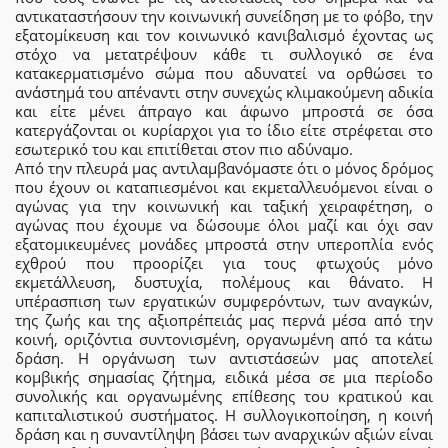
αντικαταστήσουν την κοινωνική συνείδηση με το φόβο, την
εξατομίκευση και τον κοινωνικό κανιβαλισμό έχοντας ως
στόχο να μετατρέψουν κάθε τι συλλογικό σε ένα
κατακερματισμένο σώμα που αδυνατεί να ορθώσει το
ανάστημά του απέναντι στην συνεχώς κλιμακούμενη αδικία
και είτε μένει άπραγο και άφωνο μπροστά σε όσα
κατεργάζονται οι κυρίαρχοι για το ίδιο είτε στρέφεται στο
εσωτερικό του και επιτίθεται στον πιο αδύναμο.
Από την πλευρά μας αντιλαμβανόμαστε ότι ο μόνος δρόμος
που έχουν οι καταπιεσμένοι και εκμεταλλευόμενοι είναι ο
αγώνας για την κοινωνική και ταξική χειραφέτηση, ο
αγώνας που έχουμε να δώσουμε όλοι μαζί και όχι σαν
εξατομικευμένες μονάδες μπροστά στην υπεροπλία ενός
εχθρού που προορίζει για τους φτωχούς μόνο
εκμετάλλευση, δυστυχία, πολέμους και θάνατο. Η
υπέρασπιση των εργατικών συμφερόντων, των αναγκών,
της ζωής και της αξιοπρέπειάς μας περνά μέσα από την
κοινή, οριζόντια συντονισμένη, οργανωμένη από τα κάτω
δράση. Η οργάνωση των αντιστάσεών μας αποτελεί
κομβικής σημασίας ζήτημα, ειδικά μέσα σε μια περίοδο
συνολικής και οργανωμένης επίθεσης του κρατικού και
καπιταλιστικού συστήματος. Η συλλογικοποίηση, η κοινή
δράση και η συναντίληψη βάσει των αναρχικών αξιών είναι