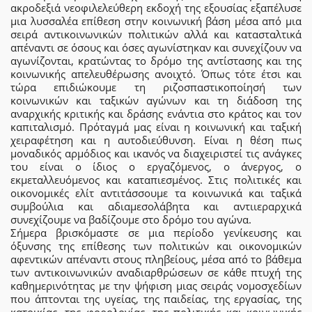
ακροδεξιά νεοφιλελεύθερη εκδοχή της εξουσίας εξαπέλυσε
μια λυσσαλέα επίθεση στην κοινωνική βάση μέσα από μια
σειρά αντικοινωνικών πολιτικών αλλά και κατασταλτικά
απέναντι σε όσους και όσες αγωνίστηκαν και συνεχίζουν να
αγωνίζονται, κρατώντας το δρόμο της αντίστασης και της
κοινωνικής απελευθέρωσης ανοιχτό. Όπως τότε έτσι και
τώρα επιδιώκουμε τη ριζοσπαστικοποίησή των
κοινωνικών και ταξικών αγώνων και τη διάδοση της
αναρχικής κριτικής και δράσης ενάντια στο κράτος και τον
καπιταλισμό. Πρόταγμά μας είναι η κοινωνική και ταξική
χειραφέτηση και η αυτοδιεύθυνση. Είναι η θέση πως
μοναδικός αρμόδιος και ικανός να διαχειριστεί τις ανάγκες
του είναι ο ίδιος ο εργαζόμενος, ο άνεργος, ο
εκμεταλλευόμενος και καταπιεσμένος. Στις πολιτικές και
οικονομικές ελίτ αντιτάσσουμε τα κοινωνικά και ταξικά
συμβούλια και αδιαμεσολάβητα και αντιιεραρχικά
συνεχίζουμε να βαδίζουμε στο δρόμο του αγώνα.
Σήμερα βρισκόμαστε σε μια περίοδο γενίκευσης και
όξυνσης της επίθεσης των πολιτικών και οικονομικών
αφεντικών απέναντι στους πληβείους, μέσα από το βάθεμα
των αντικοινωνικών αναδιαρθρώσεων σε κάθε πτυχή της
καθημερινότητας με την ψήφιση μιας σειράς νομοσχεδίων
που άπτονται της υγείας, της παιδείας, της εργασίας, της