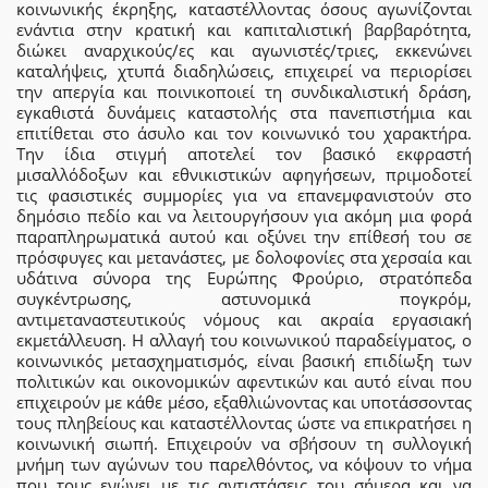
κοινωνικής έκρηξης, καταστέλλοντας όσους αγωνίζονται
ενάντια στην κρατική και καπιταλιστική βαρβαρότητα,
διώκει αναρχικούς/ες και αγωνιστές/τριες, εκκενώνει
καταλήψεις, χτυπά διαδηλώσεις, επιχειρεί να περιορίσει
την απεργία και ποινικοποιεί τη συνδικαλιστική δράση,
εγκαθιστά δυνάμεις καταστολής στα πανεπιστήμια και
επιτίθεται στο άσυλο και τον κοινωνικό του χαρακτήρα.
Την ίδια στιγμή αποτελεί τον βασικό εκφραστή
μισαλλόδοξων και εθνικιστικών αφηγήσεων, πριμοδοτεί
τις φασιστικές συμμορίες για να επανεμφανιστούν στο
δημόσιο πεδίο και να λειτουργήσουν για ακόμη μια φορά
παραπληρωματικά αυτού και οξύνει την επίθεσή του σε
πρόσφυγες και μετανάστες, με δολοφονίες στα χερσαία και
υδάτινα σύνορα της Ευρώπης Φρούριο, στρατόπεδα
συγκέντρωσης, αστυνομικά πογκρόμ,
αντιμεταναστευτικούς νόμους και ακραία εργασιακή
εκμετάλλευση. Η αλλαγή του κοινωνικού παραδείγματος, ο
κοινωνικός μετασχηματισμός, είναι βασική επιδίωξη των
πολιτικών και οικονομικών αφεντικών και αυτό είναι που
επιχειρούν με κάθε μέσο, εξαθλιώνοντας και υποτάσσοντας
τους πληβείους και καταστέλλοντας ώστε να επικρατήσει η
κοινωνική σιωπή. Επιχειρούν να σβήσουν τη συλλογική
μνήμη των αγώνων του παρελθόντος, να κόψουν το νήμα
που τους ενώνει με τις αντιστάσεις του σήμερα και να