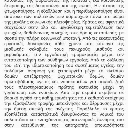
κατοικίας, της φορολογίας, της πολιτικής και κοινωνικής
έκφρασης, της δικαιοσύνης και της φύσης. Η επίταση της
φτωχοποίησης, η εξαθλίωση και η περιθωριοποίηση είναι
απότοκο των πολιτικών των κυρίαρχων πάνω στο σώμα
της μεγάλης κοινωνικής πλειοψηφίας. Κράτος και αφεντικά
στοχεύουν στην όλο και μεγαλύτερη εκμετάλλευση των
φτωχών, βαθαίνοντας συνεχώς τους όρους καταπίεσης, με
σκοπό την πλήρη κοινωνική υποταγή. Από τις εκατοντάδες
εργατικές δολοφονίες κάθε χρόνο στα κάτεργα της
μισθωτής σκλαβιάς, τους πενιχρούς μισθούς και
μεροκάματα, την εργοδοτική τρομοκρατία μέχρι την
εντατικοποίηση των συνθηκών εργασίας. Από τη διάλυση
του ΕΣΥ, την ιδιωτικοποίηση του συστήματος υγείας, την
πολύμηνη αναμονή για χειρουργεία μέχρι το κλείσιμο
δομών απεξάρτησης, ψυχιατρικών δομών, δομών
πρωτοβάθμιας υγείας και νοσοκομείων για παιδιά. Από
τους πλειστηριασμούς πρώτης κατοικίας μέχρι τη
γιγάντωση των ενοικίων. Από την ακραία ακρίβεια σε
βασικά αγαθά της καθημερινότητας που καθιστά στοίχημα
την εξασφάλιση τροφής, μετακίνησης και θέρμανσης μέχρι
την άμεση απειλή της ανέχειας. Παράλληλα το κράτος
εξοπλίζεται κατασταλτικά διευρύνοντας το νομικό του
οπλοστάσιο και ενισχύοντας τις αστυνομικές δυνάμεις του
στην κατεύθυνση της αποτροπής οποιασδήποτε