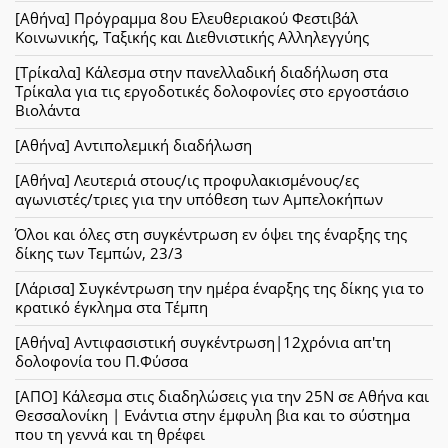
[Αθήνα] Πρόγραμμα 8ου Ελευθεριακού Φεστιβάλ
Κοινωνικής, Ταξικής και Διεθνιστικής Αλληλεγγύης
[Τρίκαλα] Κάλεσμα στην πανελλαδική διαδήλωση στα
Τρίκαλα για τις εργοδοτικές δολοφονίες στο εργοστάσιο
Βιολάντα
[Αθήνα] Αντιπολεμική διαδήλωση
[Αθήνα] Λευτεριά στους/ις προφυλακισμένους/ες
αγωνιστές/τριες για την υπόθεση των Αμπελοκήπων
Όλοι και όλες στη συγκέντρωση εν όψει της έναρξης της
δίκης των Τεμπών, 23/3
[Λάρισα] Συγκέντρωση την ημέρα έναρξης της δίκης για το
κρατικό έγκλημα στα Τέμπη
[Αθήνα] Αντιφασιστική συγκέντρωση|12χρόνια απ'τη
δολοφονία του Π.Φύσσα
[ΑΠΟ] Κάλεσμα στις διαδηλώσεις για την 25Ν σε Αθήνα και
Θεσσαλονίκη | Ενάντια στην έμφυλη βια και το σύστημα
που τη γεννά και τη θρέφει