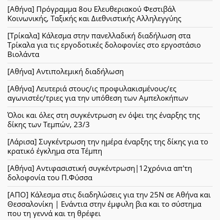
[Αθήνα] Πρόγραμμα 8ου Ελευθεριακού Φεστιβάλ
Κοινωνικής, Ταξικής και Διεθνιστικής Αλληλεγγύης
[Τρίκαλα] Κάλεσμα στην πανελλαδική διαδήλωση στα
Τρίκαλα για τις εργοδοτικές δολοφονίες στο εργοστάσιο
Βιολάντα
[Αθήνα] Αντιπολεμική διαδήλωση
[Αθήνα] Λευτεριά στους/ις προφυλακισμένους/ες
αγωνιστές/τριες για την υπόθεση των Αμπελοκήπων
Όλοι και όλες στη συγκέντρωση εν όψει της έναρξης της
δίκης των Τεμπών, 23/3
[Λάρισα] Συγκέντρωση την ημέρα έναρξης της δίκης για το
κρατικό έγκλημα στα Τέμπη
[Αθήνα] Αντιφασιστική συγκέντρωση|12χρόνια απ'τη
δολοφονία του Π.Φύσσα
[ΑΠΟ] Κάλεσμα στις διαδηλώσεις για την 25Ν σε Αθήνα και
Θεσσαλονίκη | Ενάντια στην έμφυλη βια και το σύστημα
που τη γεννά και τη θρέφει