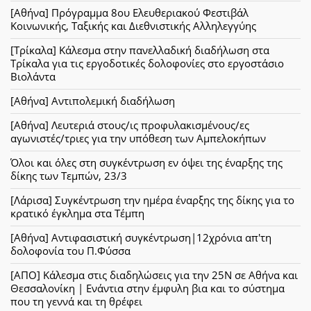
[Αθήνα] Πρόγραμμα 8ου Ελευθεριακού Φεστιβάλ
Κοινωνικής, Ταξικής και Διεθνιστικής Αλληλεγγύης
[Τρίκαλα] Κάλεσμα στην πανελλαδική διαδήλωση στα
Τρίκαλα για τις εργοδοτικές δολοφονίες στο εργοστάσιο
Βιολάντα
[Αθήνα] Αντιπολεμική διαδήλωση
[Αθήνα] Λευτεριά στους/ις προφυλακισμένους/ες
αγωνιστές/τριες για την υπόθεση των Αμπελοκήπων
Όλοι και όλες στη συγκέντρωση εν όψει της έναρξης της
δίκης των Τεμπών, 23/3
[Λάρισα] Συγκέντρωση την ημέρα έναρξης της δίκης για το
κρατικό έγκλημα στα Τέμπη
[Αθήνα] Αντιφασιστική συγκέντρωση|12χρόνια απ'τη
δολοφονία του Π.Φύσσα
[ΑΠΟ] Κάλεσμα στις διαδηλώσεις για την 25Ν σε Αθήνα και
Θεσσαλονίκη | Ενάντια στην έμφυλη βια και το σύστημα
που τη γεννά και τη θρέφει