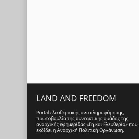
LAND AND FREEDOM
Portal ελευθεριακής αντιπληροφόρησης,
πρωτοβουλία της συντακτικής ομάδας της
αναρχικής εφημερίδας «Γη και Ελευθερία» που
εκδίδει η
Αναρχική Πολιτική Οργάνωση
.