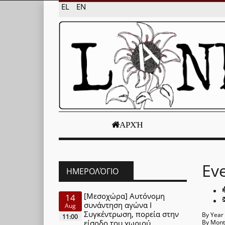
EL
EN
ΑΡΧΉ
Ev
ΗΜΕΡΟΛΌΓΙΟ
[Μεσοχώρα] Αυτόνομη
14
συνάντηση αγώνα Ι
Aug
Συγκέντρωση, πορεία στην
By Year
11:00
είσοδο του χωριού
By Mon