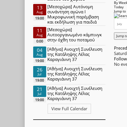
By Wee
[Μεσοχώρα] Αυτόνομη
13
Today
συνάντηση αγώνα Ι
Jump to
Aug
Μικροφωνική παρέμβαση
19:00
και εκδήλωση για παιδιά
[Μεσοχώρα]
11
Αυτοοργανωμένο κάμπινγκ
Aug
Jump t
στην όχθη του ποταμού
0:00
Preced
[Αθήνα] Ανοιχτή Συνέλευση
04
Saturd
της Κατάληψης Λέλας
Aug
Follow
Καραγιάννη 37
19:00
No eve
[Αθήνα] Ανοιχτή Συνέλευση
26
της Κατάληψης Λέλας
Jul
Καραγιάννη 37
19:00
[Αθήνα] Ανοιχτή Συνέλευση
21
της Κατάληψης Λέλας
Jul
Καραγιάννη 37
19:00
View Full Calendar