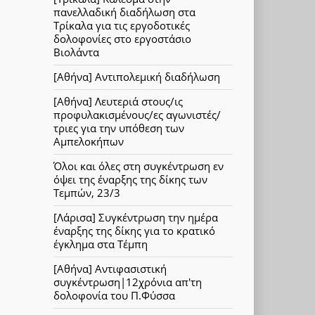
πανελλαδική διαδήλωση στα
Τρίκαλα για τις εργοδοτικές
δολοφονίες στο εργοστάσιο
Βιολάντα
[Αθήνα] Αντιπολεμική διαδήλωση
[Αθήνα] Λευτεριά στους/ις
προφυλακισμένους/ες αγωνιστές/
τριες για την υπόθεση των
Αμπελοκήπων
Όλοι και όλες στη συγκέντρωση εν
όψει της έναρξης της δίκης των
Τεμπών, 23/3
[Λάρισα] Συγκέντρωση την ημέρα
έναρξης της δίκης για το κρατικό
έγκλημα στα Τέμπη
[Αθήνα] Αντιφασιστική
συγκέντρωση|12χρόνια απ'τη
δολοφονία του Π.Φύσσα