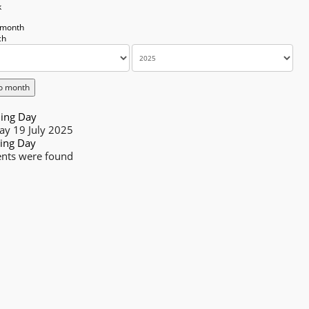
k
 month
o month
ing Day
ay 19 July 2025
ing Day
nts were found