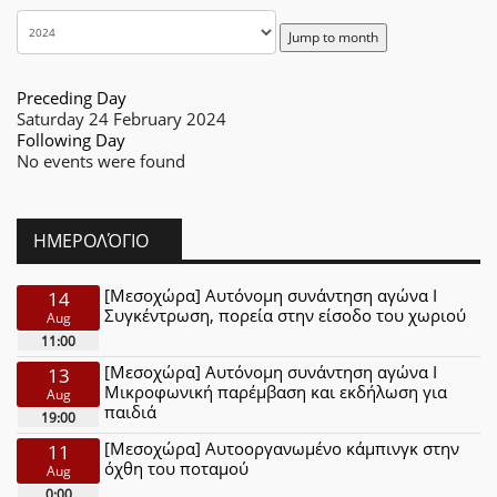
Jump to month
Preceding Day
Saturday 24 February 2024
Following Day
No events were found
ΗΜΕΡΟΛΌΓΙΟ
[Μεσοχώρα] Αυτόνομη συνάντηση αγώνα Ι
14
Συγκέντρωση, πορεία στην είσοδο του χωριού
Aug
11:00
[Μεσοχώρα] Αυτόνομη συνάντηση αγώνα Ι
13
Μικροφωνική παρέμβαση και εκδήλωση για
Aug
παιδιά
19:00
[Μεσοχώρα] Αυτοοργανωμένο κάμπινγκ στην
11
όχθη του ποταμού
Aug
0:00