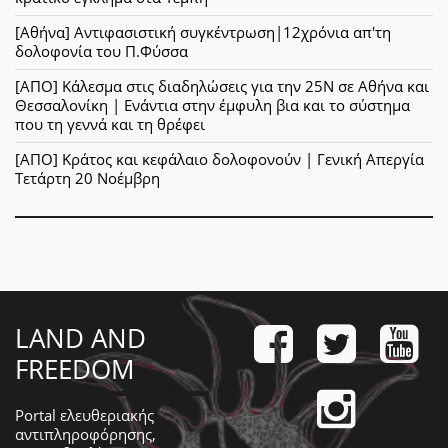
[Αθήνα] Αντιφασιστική συγκέντρωση|12χρόνια απ'τη
δολοφονία του Π.Φύσσα
[ΑΠΟ] Κάλεσμα στις διαδηλώσεις για την 25Ν σε Αθήνα και
Θεσσαλονίκη | Ενάντια στην έμφυλη βια και το σύστημα
που τη γεννά και τη θρέφει
[ΑΠΟ] Κράτος και κεφάλαιο δολοφονούν | Γενική Απεργία
Τετάρτη 20 Νοέμβρη
LAND AND
FREEDOM
Portal ελευθεριακής
αντιπληροφόρησης,