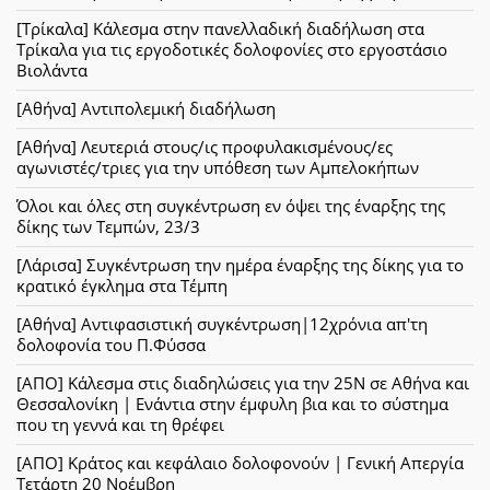
[Τρίκαλα] Κάλεσμα στην πανελλαδική διαδήλωση στα
Τρίκαλα για τις εργοδοτικές δολοφονίες στο εργοστάσιο
Βιολάντα
[Αθήνα] Αντιπολεμική διαδήλωση
[Αθήνα] Λευτεριά στους/ις προφυλακισμένους/ες
αγωνιστές/τριες για την υπόθεση των Αμπελοκήπων
Όλοι και όλες στη συγκέντρωση εν όψει της έναρξης της
δίκης των Τεμπών, 23/3
[Λάρισα] Συγκέντρωση την ημέρα έναρξης της δίκης για το
κρατικό έγκλημα στα Τέμπη
[Αθήνα] Αντιφασιστική συγκέντρωση|12χρόνια απ'τη
δολοφονία του Π.Φύσσα
[ΑΠΟ] Κάλεσμα στις διαδηλώσεις για την 25Ν σε Αθήνα και
Θεσσαλονίκη | Ενάντια στην έμφυλη βια και το σύστημα
που τη γεννά και τη θρέφει
[ΑΠΟ] Κράτος και κεφάλαιο δολοφονούν | Γενική Απεργία
Τετάρτη 20 Νοέμβρη