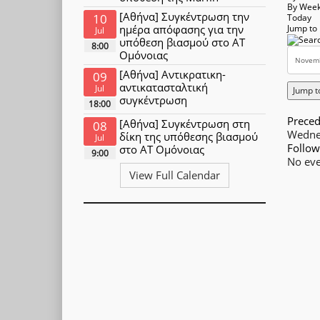
By Wee
[Αθήνα] Συγκέντρωση την
10
Today
ημέρα απόφασης για την
Jump to
Jul
υπόθεση βιασμού στο ΑΤ
8:00
Ομόνοιας
[Αθήνα] Αντικρατικη-
09
αντικατασταλτική
Jul
Jump t
συγκέντρωση
18:00
Preced
[Αθήνα] Συγκέντρωση στη
08
Wedne
δίκη της υπόθεσης βιασμού
Jul
Follow
στο ΑΤ Ομόνοιας
9:00
No eve
View Full Calendar