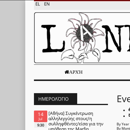
EL
EN
ΑΡΧΉ
Ev
ΗΜΕΡΟΛΌΓΙΟ
[Αθήνα] Συγκέντρωση
14
αλληλεγγύης στους/η
Jul
συλληφθέντες/είσα για την
By Year
9:30
υπόθεση της Marfin
By Mon