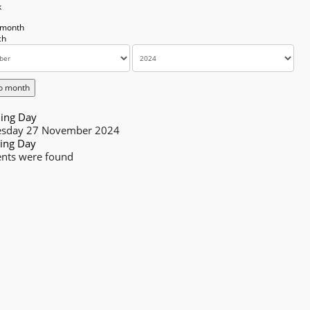
k
 month
o month
ing Day
sday 27 November 2024
ing Day
nts were found