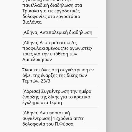
πανελλαδική διαδήλωση στα
Τρίκαλα για τις εργοδοτικές
δολοφονίες στο εργοστάσιο
Βιολάντα
[Αθήνα] Αντιπολεμική διαδήλωση
[Αθήνα] Λευτεριά στους/ις
προφυλακισμένους/ες αγωνιστές/
τριες για την υπόθεση των
Αμπελοκήπων
Όλοι και όλες στη συγκέντρωση εν
όψει της έναρξης της δίκης των
Τεμπών, 23/3
[Λάρισα] Συγκέντρωση την ημέρα
έναρξης της δίκης για το κρατικό
έγκλημα στα Τέμπη
[Αθήνα] Αντιφασιστική
συγκέντρωση|12χρόνια απ'τη
δολοφονία του Π.Φύσσα