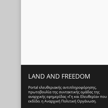
LAND AND FREEDOM
Portal ελευθεριακής αντιπληροφόρησης,
πρωτοβουλία της συντακτικής ομάδας της
αναρχικής εφημερίδας «Γη και Ελευθερία» που
εκδίδει η
Αναρχική Πολιτική Οργάνωση
.