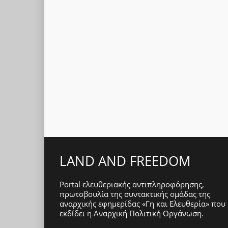
LAND AND FREEDOM
Portal ελευθεριακής αντιπληροφόρησης,
πρωτοβουλία της συντακτικής ομάδας της
αναρχικής εφημερίδας «Γη και Ελευθερία» που
εκδίδει η
Αναρχική Πολιτική Οργάνωση
.