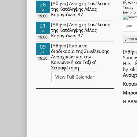
[Αθήνα] Ανοιχτή Συνέλευση
By Wee
26
Today
της Κατάληψης Λέλας
Jul
Jump to
Καραγιάννη 37
19:00
[Αθήνα] Ανοιχτή Συνέλευση
21
της Κατάληψης Λέλας
Jul
Καραγιάννη 37
19:00
Jump t
[Αθήνα] Επόμενη
09
διαδικασία της Συνέλευσης
[Αθήν
Jul
Αναρχικών για την
Sunda
19:30
Κοινωνική και Ταξική
Hits
: 
Χειραφέτηση
by
kik
Ανοιχ
View Full Calendar
Κυριακ
Μπροσ
Η ΑΛΛ