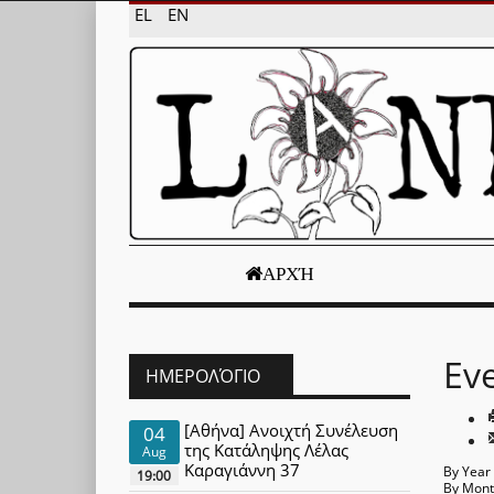
EL
EN
ΑΡΧΉ
Ev
ΗΜΕΡΟΛΌΓΙΟ
[Αθήνα] Ανοιχτή Συνέλευση
04
της Κατάληψης Λέλας
Aug
Καραγιάννη 37
By Year
19:00
By Mon