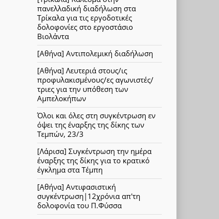
πανελλαδική διαδήλωση στα
Τρίκαλα για τις εργοδοτικές
δολοφονίες στο εργοστάσιο
Βιολάντα
[Αθήνα] Αντιπολεμική διαδήλωση
[Αθήνα] Λευτεριά στους/ις
προφυλακισμένους/ες αγωνιστές/
τριες για την υπόθεση των
Αμπελοκήπων
Όλοι και όλες στη συγκέντρωση εν
όψει της έναρξης της δίκης των
Τεμπών, 23/3
[Λάρισα] Συγκέντρωση την ημέρα
έναρξης της δίκης για το κρατικό
έγκλημα στα Τέμπη
[Αθήνα] Αντιφασιστική
συγκέντρωση|12χρόνια απ'τη
δολοφονία του Π.Φύσσα