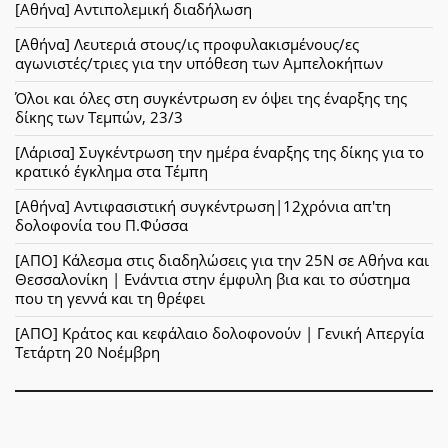
[Αθήνα] Αντιπολεμική διαδήλωση
[Αθήνα] Λευτεριά στους/ις προφυλακισμένους/ες
αγωνιστές/τριες για την υπόθεση των Αμπελοκήπων
Όλοι και όλες στη συγκέντρωση εν όψει της έναρξης της
δίκης των Τεμπών, 23/3
[Λάρισα] Συγκέντρωση την ημέρα έναρξης της δίκης για το
κρατικό έγκλημα στα Τέμπη
[Αθήνα] Αντιφασιστική συγκέντρωση|12χρόνια απ'τη
δολοφονία του Π.Φύσσα
[ΑΠΟ] Κάλεσμα στις διαδηλώσεις για την 25Ν σε Αθήνα και
Θεσσαλονίκη | Ενάντια στην έμφυλη βια και το σύστημα
που τη γεννά και τη θρέφει
[ΑΠΟ] Κράτος και κεφάλαιο δολοφονούν | Γενική Απεργία
Τετάρτη 20 Νοέμβρη