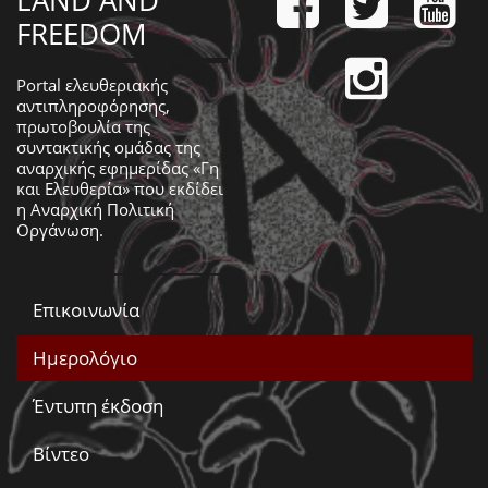
LAND AND
FREEDOM
Portal ελευθεριακής
αντιπληροφόρησης,
πρωτοβουλία της
συντακτικής ομάδας της
αναρχικής εφημερίδας «Γη
και Ελευθερία» που εκδίδει
η
Αναρχική Πολιτική
Οργάνωση
.
Επικοινωνία
Ημερολόγιο
Έντυπη έκδοση
Βίντεο