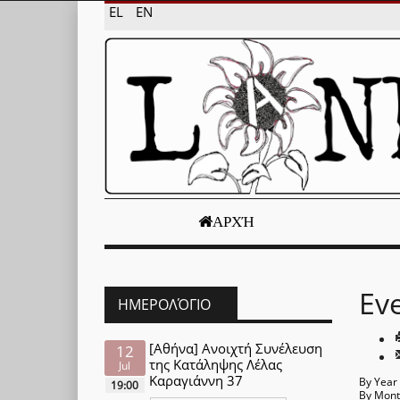
EL
EN
ΑΡΧΉ
Ev
ΗΜΕΡΟΛΌΓΙΟ
[Αθήνα] Ανοιχτή Συνέλευση
12
της Κατάληψης Λέλας
Jul
Καραγιάννη 37
By Year
19:00
By Mon