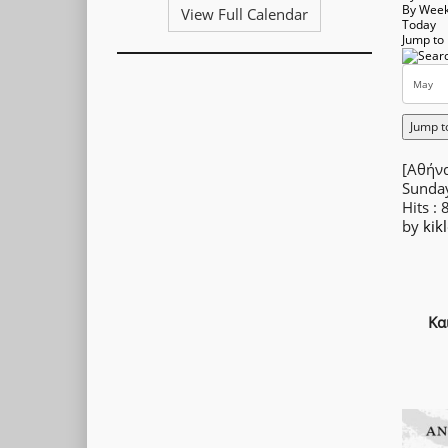
By Wee
View Full Calendar
Today
Jump to
Jump t
[Αθήνα
Sunda
Hits
: 
by
kik
Κα