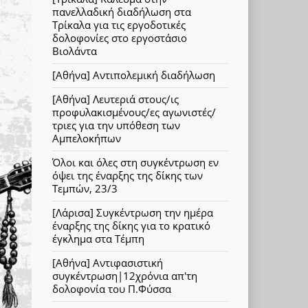
πανελλαδική διαδήλωση στα
Τρίκαλα για τις εργοδοτικές
δολοφονίες στο εργοστάσιο
Βιολάντα
[Αθήνα] Αντιπολεμική διαδήλωση
[Αθήνα] Λευτεριά στους/ις
προφυλακισμένους/ες αγωνιστές/
τριες για την υπόθεση των
Αμπελοκήπων
Όλοι και όλες στη συγκέντρωση εν
όψει της έναρξης της δίκης των
Τεμπών, 23/3
[Λάρισα] Συγκέντρωση την ημέρα
έναρξης της δίκης για το κρατικό
έγκλημα στα Τέμπη
[Αθήνα] Αντιφασιστική
συγκέντρωση|12χρόνια απ'τη
δολοφονία του Π.Φύσσα