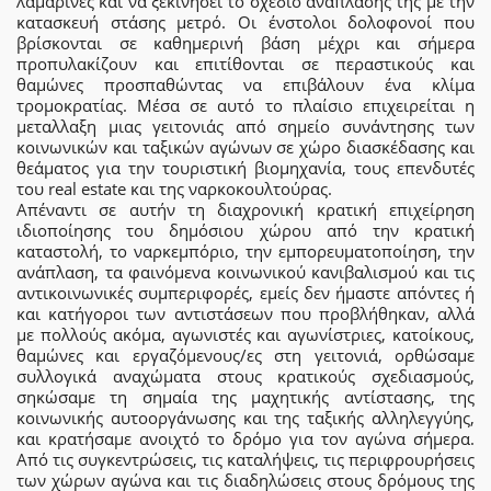
λαμαρίνες και να ξεκινήσει το σχέδιο ανάπλασης της με την
κατασκευή στάσης μετρό. Οι ένστολοι δολοφονοί που
βρίσκονται σε καθημερινή βάση μέχρι και σήμερα
προπυλακίζουν και επιτίθονται σε περαστικούς και
θαμώνες προσπαθώντας να επιβάλουν ένα κλίμα
τρομοκρατίας. Μέσα σε αυτό το πλαίσιο επιχειρείται η
μεταλλαξη μιας γειτονιάς από σημείο συνάντησης των
κοινωνικών και ταξικών αγώνων σε χώρο διασκέδασης και
θεάματος για την τουριστική βιομηχανία, τους επενδυτές
του real estate και της ναρκοκουλτούρας.
Απέναντι σε αυτήν τη διαχρονική κρατική επιχείρηση
ιδιοποίησης του δημόσιου χώρου από την κρατική
καταστολή, το ναρκεμπόριο, την εμπορευματοποίηση, την
ανάπλαση, τα φαινόμενα κοινωνικού κανιβαλισμού και τις
αντικοινωνικές συμπεριφορές, εμείς δεν ήμαστε απόντες ή
και κατήγοροι των αντιστάσεων που προβλήθηκαν, αλλά
με πολλούς ακόμα, αγωνιστές και αγωνίστριες, κατοίκους,
θαμώνες και εργαζόμενους/ες στη γειτονιά, ορθώσαμε
συλλογικά αναχώματα στους κρατικούς σχεδιασμούς,
σηκώσαμε τη σημαία της μαχητικής αντίστασης, της
κοινωνικής αυτοοργάνωσης και της ταξικής αλληλεγγύης,
και κρατήσαμε ανοιχτό το δρόμο για τον αγώνα σήμερα.
Από τις συγκεντρώσεις, τις καταλήψεις, τις περιφρουρήσεις
των χώρων αγώνα και τις διαδηλώσεις στους δρόμους της