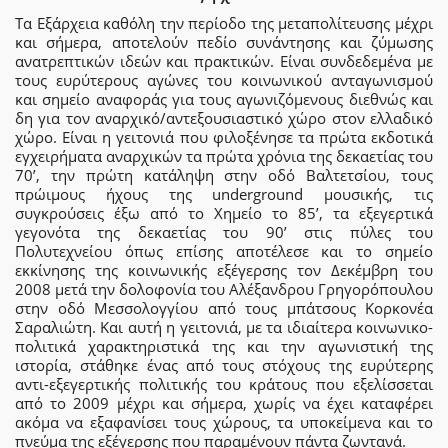
Τα Εξάρχεια καθόλη την περίοδο της μεταπολίτευσης μέχρι
και σήμερα, αποτελούν πεδίο συνάντησης και ζύμωσης
ανατρεπτικών ιδεών και πρακτικών. Είναι συνδεδεμένα με
τους ευρύτερους αγώνες του κοινωνικού ανταγωνισμού
και σημείο αναφοράς για τους αγωνιζόμενους διεθνώς και
δη για τον αναρχικό/αντεξουσιαστικό χώρο στον ελλαδικό
χώρο. Είναι η γειτονιά που φιλοξένησε τα πρώτα εκδοτικά
εγχειρήματα αναρχικών τα πρώτα χρόνια της δεκαετίας του
70’, την πρώτη κατάληψη στην οδό Βαλτετσίου, τους
πρώιμους ήχους της underground μουσικής, τις
συγκρούσεις έξω από το Χημείο το 85’, τα εξεγερτικά
γεγονότα της δεκαετίας του 90’ στις πύλες του
Πολυτεχνείου όπως επίσης αποτέλεσε και το σημείο
εκκίνησης της κοινωνικής εξέγερσης τον Δεκέμβρη του
2008 μετά την δολοφονία του Αλέξανδρου Γρηγορόπουλου
στην οδό Μεσσολογγίου από τους μπάτσους Κορκονέα
Σαραλιώτη. Και αυτή η γειτονιά, με τα ιδιαίτερα κοινωνικο-
πολιτικά χαρακτηριστικά της και την αγωνιστική της
ιστορία, στάθηκε ένας από τους στόχους της ευρύτερης
αντι-εξεγερτικής πολιτικής του κράτους που εξελίσσεται
από το 2009 μέχρι και σήμερα, χωρίς να έχει καταφέρει
ακόμα να εξαφανίσει τους χώρους, τα υποκείμενα και το
πνεύμα της εξέγερσης που παραμένουν πάντα ζωντανά.