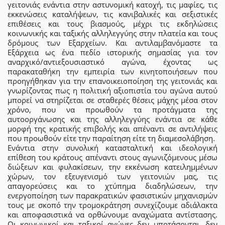
γειτονιάς ενάντια στην αστυνομική κατοχή, τις μαφίες, τις
εκκενώσεις καταλήψεων, τις κανιβαλικές και σεξιστικές
επιθέσεις και τους βιασμούς, μέχρι τις εκδηλώσεις
κοινωνικής και ταξικής αλληλεγγύης στην πλατεία και τους
δρόμους των Εξαρχείων. Και αντιλαμβανόμαστε τα
Εξάρχεια ως ένα πεδίο ιστορικής σημασίας για τον
αναρχικό/αντιεξουσιαστικό αγώνα, έχοντας ως
παρακαταθήκη την εμπειρία των κινητοποιήσεων που
προηγήθηκαν για την επανοικειοποίηση της γειτονιάς και
γνωρίζοντας πως η πολιτική αξιοπιστία του αγώνα αυτού
μπορεί να στηρίζεται σε σταθερές θέσεις μάχης μέσα στον
χρόνο, που να προωθούν τα προτάγματα της
αυτοοργάνωσης και της αλληλεγγύης ενάντια σε κάθε
μορφή της κρατικής επιβολής και απέναντι σε αντιλήψεις
που προωθούν είτε την παραίτηση είτε τη διαμεσολάβηση.
Ενάντια στην συνολική κατασταλτική και ιδεολογική
επίθεση του κράτους απέναντι στους αγωνιζόμενους μέσω
διώξεων και φυλακίσεων, την εκκένωση κατειλημμένων
χώρων, τον εξευγενισμό των γειτονιών μας, τις
απαγορεύσεις και το χτύπημα διαδηλώσεων, την
ενεργοποίηση των παρακρατικών φασιστικών μηχανισμών
τους με σκοπό την τρομοκράτηση συνεχίζουμε αδιάλακτα
και αποφασιστικά να ορθώνουμε αναχώματα αντίστασης.
Οι κοινωνικοί και ταξικοί αγώνες δεν υποτάσονται, δεν