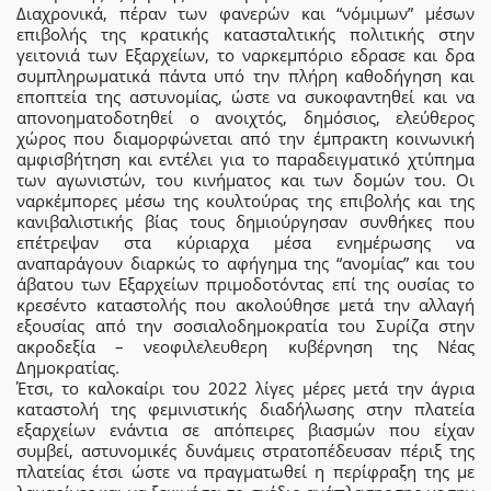
Διαχρονικά, πέραν των φανερών και “νόμιμων” μέσων
επιβολής της κρατικής κατασταλτικής πολιτικής στην
γειτονιά των Εξαρχείων, το ναρκεμπόριο εδρασε και δρα
συμπληρωματικά πάντα υπό την πλήρη καθοδήγηση και
εποπτεία της αστυνομίας, ώστε να συκοφαντηθεί και να
απονοηματοδοτηθεί ο ανοιχτός, δημόσιος, ελεύθερος
χώρος που διαμορφώνεται από την έμπρακτη κοινωνική
αμφισβήτηση και εντέλει για το παραδειγματικό χτύπημα
των αγωνιστών, του κινήματος και των δομών του. Οι
ναρκέμπορες μέσω της κουλτούρας της επιβολής και της
κανιβαλιστικής βίας τους δημιούργησαν συνθήκες που
επέτρεψαν στα κύριαρχα μέσα ενημέρωσης να
αναπαράγουν διαρκώς το αφήγημα της “ανομίας” και του
άβατου των Εξαρχείων πριμοδοτόντας επί της ουσίας το
κρεσέντο καταστολής που ακολούθησε μετά την αλλαγή
εξουσίας από την σοσιαλοδημοκρατία του Συρίζα στην
ακροδεξία – νεοφιλελευθερη κυβέρνηση της Νέας
Δημοκρατίας.
Έτσι, το καλοκαίρι του 2022 λίγες μέρες μετά την άγρια
καταστολή της φεμινιστικής διαδήλωσης στην πλατεία
εξαρχείων ενάντια σε απόπειρες βιασμών που είχαν
συμβεί, αστυνομικές δυνάμεις στρατοπέδευσαν πέριξ της
πλατείας έτσι ώστε να πραγματωθεί η περίφραξη της με