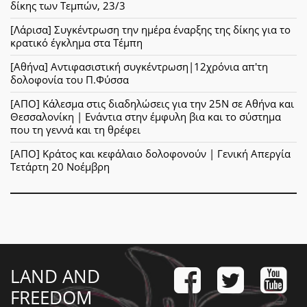
δίκης των Τεμπών, 23/3
[Λάρισα] Συγκέντρωση την ημέρα έναρξης της δίκης για το
κρατικό έγκλημα στα Τέμπη
[Αθήνα] Αντιφασιστική συγκέντρωση|12χρόνια απ'τη
δολοφονία του Π.Φύσσα
[ΑΠΟ] Κάλεσμα στις διαδηλώσεις για την 25Ν σε Αθήνα και
Θεσσαλονίκη | Ενάντια στην έμφυλη βια και το σύστημα
που τη γεννά και τη θρέφει
[ΑΠΟ] Κράτος και κεφάλαιο δολοφονούν | Γενική Απεργία
Τετάρτη 20 Νοέμβρη
LAND AND
FREEDOM