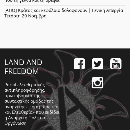
που τη γεννά και τη θρέφει
[ΑΠΟ] Κράτος και κεφάλαιο δολοφονούν | Γενική Απεργία
Τετάρτη 20 Νοέμβρη
LAND AND
FREEDOM
Portal ελευθεριακής
αντιπληροφόρησης,
πρωτοβουλία της
συντακτικής ομάδας της
αναρχικής εφημερίδας «Γη
και Ελευθερία» που εκδίδει
η
Αναρχική Πολιτική
Οργάνωση
.