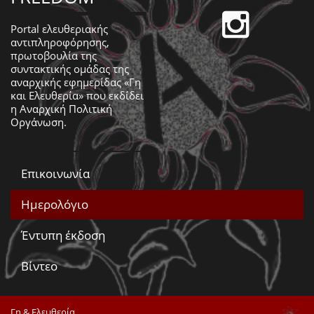
Portal ελευθεριακής
αντιπληροφόρησης,
πρωτοβουλία της
συντακτικής ομάδας της
αναρχικής εφημερίδας «Γη
και Ελευθερία» που εκδίδει
η
Αναρχική Πολιτική
Οργάνωση
.
Επικοινωνία
Ημερολόγιο
Έντυπη έκδοση
Βίντεο
Γη & Ελευθερία