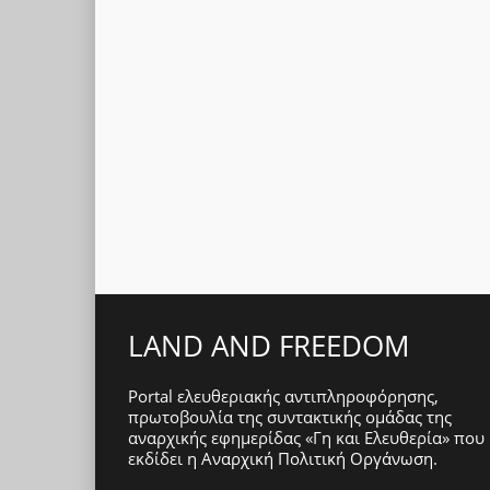
LAND AND FREEDOM
Portal ελευθεριακής αντιπληροφόρησης,
πρωτοβουλία της συντακτικής ομάδας της
αναρχικής εφημερίδας «Γη και Ελευθερία» που
εκδίδει η
Αναρχική Πολιτική Οργάνωση
.