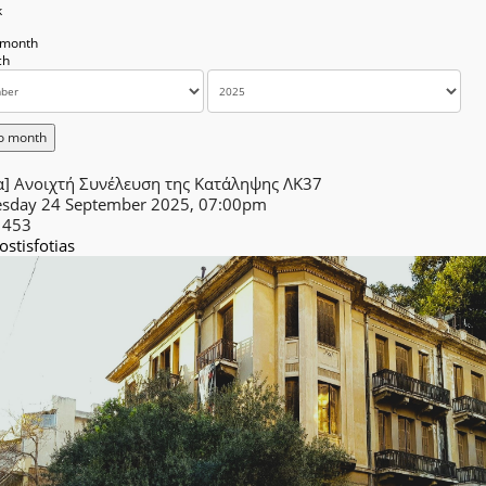
k
 month
o month
α] Ανοιχτή Συνέλευση της Κατάληψης ΛΚ37
sday 24 September 2025, 07:00pm
1453
lostisfotias