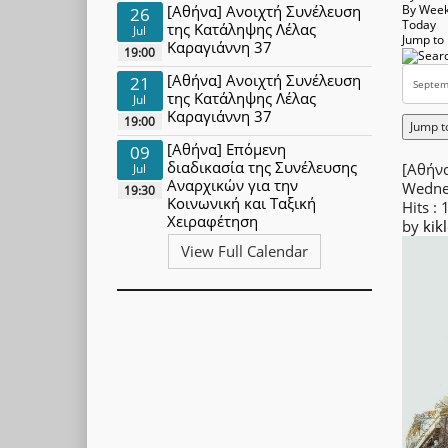
[Αθήνα] Ανοιχτή Συνέλευση
By Wee
26
Today
της Κατάληψης Λέλας
Jul
Jump to
Καραγιάννη 37
19:00
[Αθήνα] Ανοιχτή Συνέλευση
21
της Κατάληψης Λέλας
Jul
Καραγιάννη 37
19:00
Jump t
[Αθήνα] Επόμενη
09
διαδικασία της Συνέλευσης
[Αθήν
Jul
Αναρχικών για την
Wedne
19:30
Κοινωνική και Ταξική
Hits
: 
Χειραφέτηση
by
kik
View Full Calendar