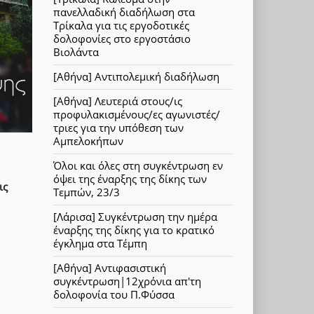
πανελλαδική διαδήλωση στα
Τρίκαλα για τις εργοδοτικές
δολοφονίες στο εργοστάσιο
Βιολάντα
[Αθήνα] Αντιπολεμική διαδήλωση
[Αθήνα] Λευτεριά στους/ις
προφυλακισμένους/ες αγωνιστές/
τριες για την υπόθεση των
Αμπελοκήπων
Όλοι και όλες στη συγκέντρωση εν
όψει της έναρξης της δίκης των
ις
Τεμπών, 23/3
[Λάρισα] Συγκέντρωση την ημέρα
έναρξης της δίκης για το κρατικό
έγκλημα στα Τέμπη
[Αθήνα] Αντιφασιστική
συγκέντρωση|12χρόνια απ'τη
δολοφονία του Π.Φύσσα