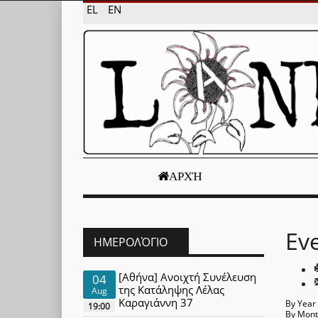
EL
EN
ΑΡΧΉ
Ev
ΗΜΕΡΟΛΌΓΙΟ
[Αθήνα] Ανοιχτή Συνέλευση
04
της Κατάληψης Λέλας
Aug
Καραγιάννη 37
By Year
19:00
By Mon