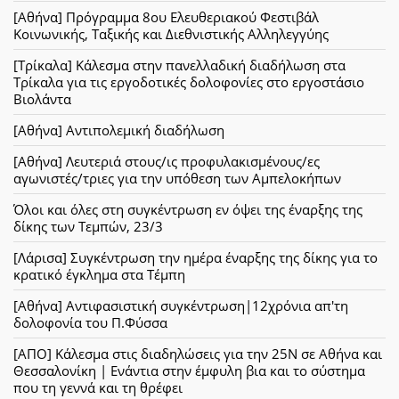
[Αθήνα] Πρόγραμμα 8ου Ελευθεριακού Φεστιβάλ
Κοινωνικής, Ταξικής και Διεθνιστικής Αλληλεγγύης
[Τρίκαλα] Κάλεσμα στην πανελλαδική διαδήλωση στα
Τρίκαλα για τις εργοδοτικές δολοφονίες στο εργοστάσιο
Βιολάντα
[Αθήνα] Αντιπολεμική διαδήλωση
[Αθήνα] Λευτεριά στους/ις προφυλακισμένους/ες
αγωνιστές/τριες για την υπόθεση των Αμπελοκήπων
Όλοι και όλες στη συγκέντρωση εν όψει της έναρξης της
δίκης των Τεμπών, 23/3
[Λάρισα] Συγκέντρωση την ημέρα έναρξης της δίκης για το
κρατικό έγκλημα στα Τέμπη
[Αθήνα] Αντιφασιστική συγκέντρωση|12χρόνια απ'τη
δολοφονία του Π.Φύσσα
[ΑΠΟ] Κάλεσμα στις διαδηλώσεις για την 25Ν σε Αθήνα και
Θεσσαλονίκη | Ενάντια στην έμφυλη βια και το σύστημα
που τη γεννά και τη θρέφει