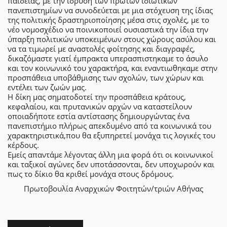
παιδείας, με την ίδρυση των πρώτων ιδιωτικών
πανεπιστημίων να συνοδεύεται με μια στόχευση της ίδιας
της πολιτικής δραστηριοποίησης μέσα στις σχολές, με το
νέο νομοσχέδιο να ποινικοποιεί ουσιαστικά την ίδια την
ύπαρξη πολιτικών υποκειμένων στους χώρους ασύλου και
να τα τιμωρεί με αναστολές φοίτησης και διαγραφές,
δικαζόμαστε γιατί έμπρακτα υπερασπιστηκαμε το άσυλο
και τον κοινωνικό του χαρακτήρα, και εναντιωθηκαμε στην
προσπάθεια υποβάθμισης των σχολών, των χώρων και
εντέλει των ζωών μας.
Η δίκη μας σηματοδοτεί την προσπάθεια κράτους,
κεφαλαίου, και πρυτανικών αρχών να καταστείλουν
οποιαδήποτε εστία αντίστασης δημιουργώντας ένα
πανεπιστήμιο πλήρως απεκδυμένο από τα κοινωνικά του
χαρακτηριστικά,που θα εξυπηρετεί μονάχα τις λογικές του
κέρδους.
Εμείς απαντάμε λέγοντας άλλη μια φορά ότι οι κοινωνικοί
και ταξικοί αγώνες δεν υποτάσσονται, δεν υποχωρούν και
πως το δίκιο θα κριθεί μονάχα στους δρόμους.
Πρωτοβουλία Αναρχικών Φοιτητών/τριών Αθήνας