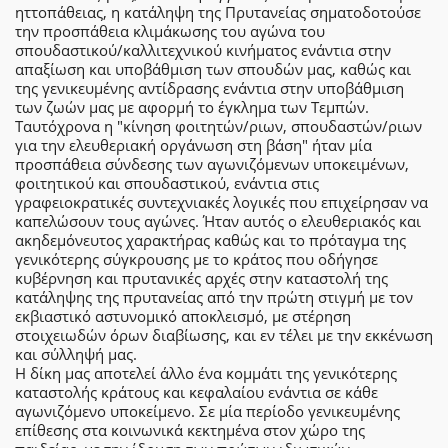
ηττοπάθειας, η κατάληψη της Πρυτανείας σηματοδοτούσε
την προσπάθεια κλιμάκωσης του αγώνα του
σπουδαστικού/καλλιτεχνικού κινήματος ενάντια στην
απαξίωση και υποβάθμιση των σπουδών μας, καθώς και
της γενικευμένης αντίδρασης ενάντια στην υποβάθμιση
των ζωών μας με αφορμή το έγκλημα των Τεμπών.
Ταυτόχρονα η "κίνηση φοιτητών/ριων, σπουδαστών/ριων
για την ελευθεριακή οργάνωση στη βάση" ήταν μία
προσπάθεια σύνδεσης των αγωνιζόμενων υποκειμένων,
φοιτητικού και σπουδαστικού, ενάντια στις
γραφειοκρατικές συντεχνιακές λογικές που επιχείρησαν να
καπελώσουν τους αγώνες. Ήταν αυτός ο ελευθεριακός και
ακηδεμόνευτος χαρακτήρας καθώς και το πρόταγμα της
γενικότερης σύγκρουσης με το κράτος που οδήγησε
κυβέρνηση και πρυτανικές αρχές στην καταστολή της
κατάληψης της πρυτανείας από την πρώτη στιγμή με τον
εκβιαστικό αστυνομικό αποκλεισμό, με στέρηση
στοιχειωδών όρων διαβίωσης, και εν τέλει με την εκκένωση
και σύλληψή μας.
Η δίκη μας αποτελεί άλλο ένα κομμάτι της γενικότερης
καταστολής κράτους και κεφαλαίου ενάντια σε κάθε
αγωνιζόμενο υποκείμενο. Σε μία περίοδο γενικευμένης
επίθεσης στα κοινωνικά κεκτημένα στον χώρο της