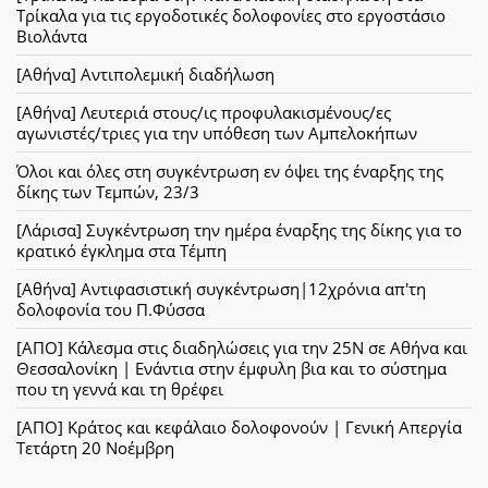
Τρίκαλα για τις εργοδοτικές δολοφονίες στο εργοστάσιο
Βιολάντα
[Αθήνα] Αντιπολεμική διαδήλωση
[Αθήνα] Λευτεριά στους/ις προφυλακισμένους/ες
αγωνιστές/τριες για την υπόθεση των Αμπελοκήπων
Όλοι και όλες στη συγκέντρωση εν όψει της έναρξης της
δίκης των Τεμπών, 23/3
[Λάρισα] Συγκέντρωση την ημέρα έναρξης της δίκης για το
κρατικό έγκλημα στα Τέμπη
[Αθήνα] Αντιφασιστική συγκέντρωση|12χρόνια απ'τη
δολοφονία του Π.Φύσσα
[ΑΠΟ] Κάλεσμα στις διαδηλώσεις για την 25Ν σε Αθήνα και
Θεσσαλονίκη | Ενάντια στην έμφυλη βια και το σύστημα
που τη γεννά και τη θρέφει
[ΑΠΟ] Κράτος και κεφάλαιο δολοφονούν | Γενική Απεργία
Τετάρτη 20 Νοέμβρη