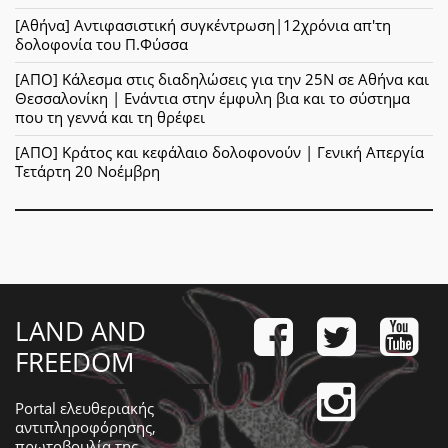
[Αθήνα] Αντιφασιστική συγκέντρωση|12χρόνια απ'τη
δολοφονία του Π.Φύσσα
[ΑΠΟ] Κάλεσμα στις διαδηλώσεις για την 25Ν σε Αθήνα και
Θεσσαλονίκη | Ενάντια στην έμφυλη βια και το σύστημα
που τη γεννά και τη θρέφει
[ΑΠΟ] Κράτος και κεφάλαιο δολοφονούν | Γενική Απεργία
Τετάρτη 20 Νοέμβρη
LAND AND
FREEDOM
Portal ελευθεριακής
αντιπληροφόρησης,
πρωτοβουλία της