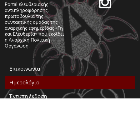
Portal ελευθεριακής
αντιπληροφόρησης,
πρωτοβουλία της
συντακτικής ομάδας της
αναρχικής εφημερίδας «Γη
και Ελευθερία» που εκδίδει
η
Αναρχική Πολιτική
Οργάνωση
.
Επικοινωνία
Ημερολόγιο
Έντυπη έκδοση
Βίντεο
Γη & Ελευθερία
RSS
Atom