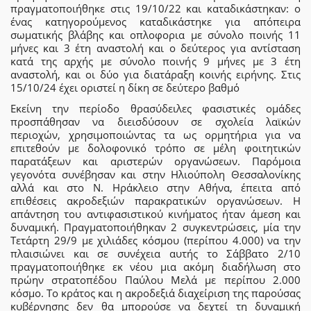
πραγματοποιήθηκε στις 19/10/22 και καταδικάστηκαν: ο
ένας κατηγορούμενος καταδικάστηκε για απόπειρα
σωματικής βλάβης και οπλοφορια με σύνολο ποινής 11
μήνες και 3 έτη αναστολή και ο δεύτερος για αντίσταση
κατά της αρχής με σύνολο ποινής 9 μήνες με 3 έτη
αναστολή, και οι δύο για διατάραξη κοινής ειρήνης. Στις
15/10/24 έχει οριστεί η δίκη σε δεύτερο βαθμό
Εκείνη την περίοδο θρασύδειλες φασιστικές ομάδες
προσπάθησαν να διεισδύσουν σε σχολεία λαϊκών
περιοχών, χρησιμοποιώντας τα ως ορμητήρια για να
επιτεθούν με δολοφονικό τρόπο σε μέλη φοιτητικών
παρατάξεων και αριστερών οργανώσεων. Παρόμοια
γεγονότα συνέβησαν και στην Ηλιούπολη Θεσσαλονίκης
αλλά και στο Ν. Ηράκλειο στην Αθήνα, έπειτα από
επιθέσεις ακροδεξιών παρακρατικών οργανώσεων. Η
απάντηση του αντιφασιστικού κινήματος ήταν άμεση και
δυναμική. Πραγματοποιήθηκαν 2 συγκεντρώσεις, μία την
Τετάρτη 29/9 με χιλιάδες κόσμου (περίπου 4.000) να την
πλαισιώνει και σε συνέχεια αυτής το Σάββατο 2/10
πραγματοποιήθηκε εκ νέου μια ακόμη διαδήλωση στο
πρώην στρατοπέδου Παύλου Μελά με περίπου 2.000
κόσμο. Το κράτος και η ακροδεξιά διαχείριση της παρούσας
κυβέρνησης δεν θα μπορούσε να δεχτεί τη δυναμική