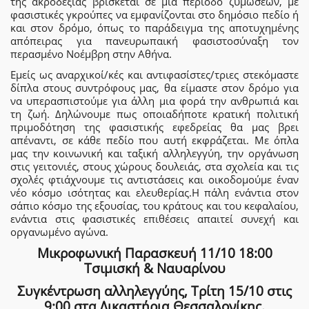
της ακροδεξιάς βρίσκεται σε μια περίοδο ζυμώσεων, με
φασιστικές γκρούπες να εμφανίζονται στο δημόσιο πεδίο ή
και στον δρόμο, όπως το παράδειγμα της αποτυχημένης
απόπειρας για πανευρωπαική φασιστοσύναξη τον
περασμένο Νοέμβρη στην Αθήνα.
Εμείς ως αναρχικοί/κές και αντιφασίστες/τριες στεκόμαστε
δίπλα στους συντρόφους μας, θα είμαστε στον δρόμο για
να υπερασπιστούμε για άλλη μια φορά την ανθρωπιά και
τη ζωή. Δηλώνουμε πως οποιαδήποτε κρατική πολιτική
πριμοδότηση της φασιστικής εφεδρείας θα μας βρει
απέναντι, σε κάθε πεδίο που αυτή εκφράζεται. Με όπλα
μας την κοινωνική και ταξική αλληλεγγύη, την οργάνωση
στις γειτονιές, στους χώρους δουλειάς, στα σχολεία και τις
σχολές φτιάχνουμε τις αντιστάσεις και οικοδομούμε έναν
νέο κόσμο ισότητας και ελευθερίας.Η πάλη ενάντια στον
σάπιο κόσμο της εξουσίας, του κράτους και του κεφαλαίου,
ενάντια στις φασιστικές επιθέσεις απαιτεί συνεχή και
οργανωμένο αγώνα.
Μικροφωνική Παρασκευή 11/10 18:00
Τσιμισκή & Ναυαρίνου
Συγκέντρωση αλληλεγγύης, Τρίτη 15/10 στις
9:00 στα Δικαστήρια Θεσσαλονίκης.