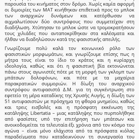
παρουσία του κινήματος στον δρόμο. Χωρίς καμία αφορμή
οι διμοιρίες των ΜΑΤ κινήθηκαν επιθετικά προς το μπλοκ
των αναρχικών δυνάμεων και κατόρθωσαν να
αιχμαλωτίσουν δύο συντρόφους που συμμετείχαν στη
διαδήλωση. Χτύπησαν το μπλοκ ώστε να τρομοκρατήσουν
τους χιλιάδες που ανταποκρίθηκαν στα καλέσματα και
ήλθαν να διαδηλώσουν κατά της φασιστικής απειλής.
Γνωρίζουμε πολύ καλά τον κοινωνικό ρόλο των
φασιστικών μορφωμάτων, και γνωρίζουμε επίσης πως η
μήτρα τους είναι το ίδιο το κράτος και η κυρίαρχη
ιδεολογία, καθώς και ότι η φασιστική βία εκτονώνεται
πάνω στους αγωνιστές πότε με τη μορφή των γκλομπ των
μπάτσων δολοφόνων, και πότε με τα μαχαίρια
παρακρατικών συμμοριών. Η δίωξη του αναρχικού
συντρόφου αντιφασιστά Δ.Μ. για τη συγκέντρωση στο
εφετείο τη μέρα καταδίκης της Χρυσής Αυγής, η δίωξη των
51 αντιφασιστών με πρόσχημα τη φθορα μνημείου, καθώς
και τρεις εισβολές και η πρόσφατη εκκένωση της
κατάληψης Libertatia – μιας κατάληψης που πυρπολήθηκε
από φασίστες υπό την επιτήρηση των μπάτσων και
ανοικοδομείται τα τελευταία έξι χρόνια από τον κόσμο του
αγώνα – είναι μόνο ελάχιστα από τα πρόσφατα κιόλας
παραδείγματα που καταδεικνύουν τη συνεργασία του