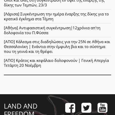
δίκης των Τεμπών, 23/3
[Λάρισα] Συγκέντρωση την ημέρα έναρξης της δίκης για το
κρατικό έγκλημα στα Τέμπη
[Αθήνα] Αντιφασιστική συγκέντρωση|12χρόνια απ'τη
δολοφονία του Π.Φύσσα
[ΑΠΟ] Κάλεσμα στις διαδηλώσεις για την 25Ν σε Αθήνα και
Θεσσαλονίκη | Ενάντια στην έμφυλη βια και το σύστημα
που τη γεννά και τη θρέφει
[ΑΠΟ] Κράτος και κεφάλαιο δολοφονούν | Γενική Απεργία
Τετάρτη 20 Νοέμβρη
LAND AND
FREEDOM